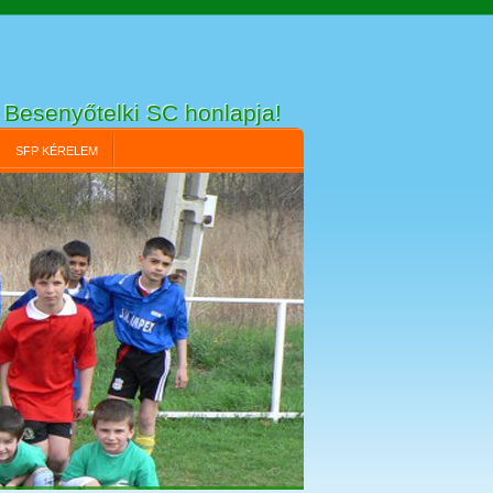
Besenyőtelki SC honlapja!
SFP KÉRELEM